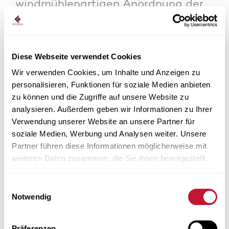
windmühlenartigen Anordnung der
Gebäude geniesst jede Wohnung
eine Ausrichtung mit Blick auf die
Berge. Die Wohnungen wurden mit
Diese Webseite verwendet Cookies
einer modernen Herangehensweise
Wir verwenden Cookies, um Inhalte und Anzeigen zu
gestaltet, um maximalen
personalisieren, Funktionen für soziale Medien anbieten
Sonneneinfall zu ermöglichen und
zu können und die Zugriffe auf unsere Website zu
analysieren. Außerdem geben wir Informationen zu Ihrer
grosszügigen Raum für die
Verwendung unserer Website an unsere Partner für
individuelle Gestaltung von Innen-
soziale Medien, Werbung und Analysen weiter. Unsere
und Aussenbereichen zu schaffen.
Partner führen diese Informationen möglicherweise mit
weiteren Daten zusammen, die Sie ihnen bereitgestellt
Die Marmobisa AG durfte dieses
haben oder die sie im Rahmen Ihrer Nutzung der Dienste
innovative Grossprojekt mit
gesammelt haben.
Einwilligungsauswahl
Notwendig
hochwertigen Boden- und
Wandbelägen zu bereichern.
Präferenzen