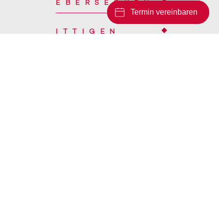
EBERSECKEN
Termin vereinbaren
ITTIGEN
CHAM
© 2026 Marmobisa AG
Impressum
Datenschutz
Sitemap