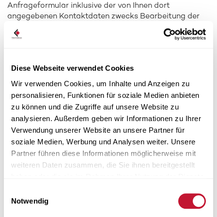
Anfrageformular inklusive der von Ihnen dort
angegebenen Kontaktdaten zwecks Bearbeitung der
Anfrage und für den Fall von Anschlussfragen bei uns
gespeichert. Diese Daten geben wir nicht ohne Ihre
Einwilligung weiter.
Diese Webseite verwendet Cookies
Google Analytics
Wir verwenden Cookies, um Inhalte und Anzeigen zu
personalisieren, Funktionen für soziale Medien anbieten
Diese Website nutzt Funktionen des
zu können und die Zugriffe auf unsere Website zu
Webanalysedienstes Google Analytics. Anbieter ist die
analysieren. Außerdem geben wir Informationen zu Ihrer
Google Inc., 1600 Amphitheatre Parkway Mountain
Verwendung unserer Website an unsere Partner für
View, CA 94043, USA.
soziale Medien, Werbung und Analysen weiter. Unsere
Google Analytics verwendet sog. "Cookies". Das sind
Partner führen diese Informationen möglicherweise mit
Textdateien, die auf Ihrem Computer gespeichert
weiteren Daten zusammen, die Sie ihnen bereitgestellt
werden und die eine Analyse der Benutzung der
haben oder die sie im Rahmen Ihrer Nutzung der Dienste
Website durch Sie ermöglichen. Die durch den Cookie
gesammelt haben.
Einwilligungsauswahl
erzeugten Informationen über Ihre Benutzung dieser
Notwendig
Website werden in der Regel an einen Server von
Google in den USA übertragen und dort gespeichert.