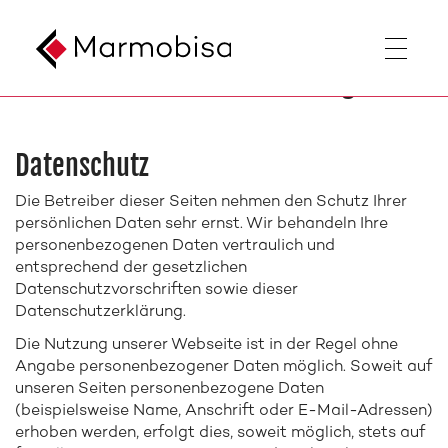
Skip
Skip
to
to
navigation
main
Datenschutzerklärung
(Press
content
Enter)
(Press
Enter)
Datenschutz
Die Betreiber dieser Seiten nehmen den Schutz Ihrer
persönlichen Daten sehr ernst. Wir behandeln Ihre
personenbezogenen Daten vertraulich und
entsprechend der gesetzlichen
Datenschutzvorschriften sowie dieser
Datenschutzerklärung.
Die Nutzung unserer Webseite ist in der Regel ohne
Angabe personenbezogener Daten möglich. Soweit auf
unseren Seiten personenbezogene Daten
(beispielsweise Name, Anschrift oder E-Mail-Adressen)
erhoben werden, erfolgt dies, soweit möglich, stets auf