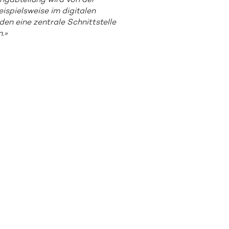
ng­abteilung wird von der
ispielsweise im digitalen
n eine zentrale Schnitt­stelle
.»