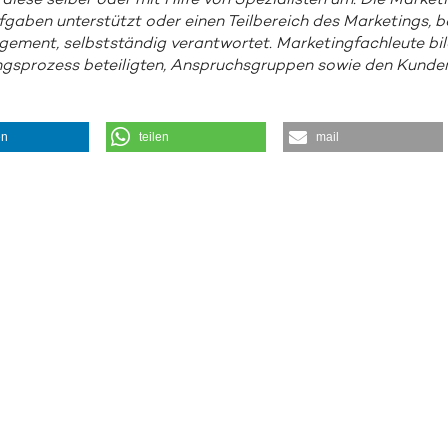
diese selber oder mit Hilfe von Spezialisten um. Die Marketi
gaben unterstützt oder einen Teil­bereich des Marketings, be
ment, selbstständig verantwortet. Marketingfachleute bilde
gs­prozess beteiligten, Anspruchs­gruppen sowie den Kunden
en
teilen
mail